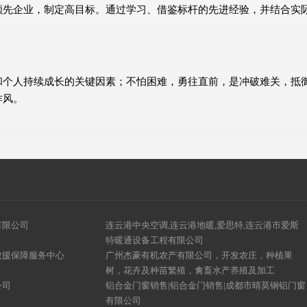
领先企业，制定高目标。通过学习、借鉴标杆的先进经验，并结合实
和个人持续成长的关键因素；不怕困难，勇往直前，是冲破难关，抵
作风。
有限公司
连云港中央空调,连云港地暖,爱思特,连云港市爱斯
特暖通设备工程有限公司
救援保障服务中心
广州杰豪有机农产有限公司，开发农庄，种植果
树，花卉及种苗繁殖，禽畜水产养殖及加工
公司
铝合金门窗销售|铝合金门销售|成都市晴莫钢铝门窗
有限公司